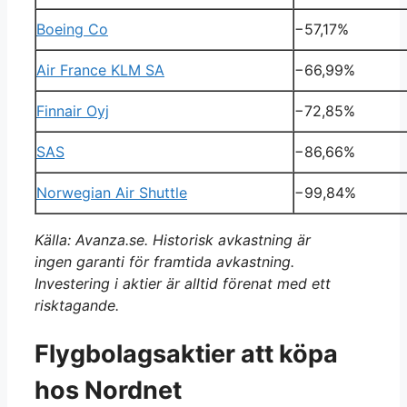
Boeing Co
−57,17%
Air France KLM SA
−66,99%
Finnair Oyj
−72,85%
SAS
−86,66%
Norwegian Air Shuttle
−99,84%
Källa: Avanza.se. Historisk avkastning är
ingen garanti för framtida avkastning.
Investering i aktier är alltid förenat med ett
risktagande.
Flygbolagsaktier att köpa
hos Nordnet