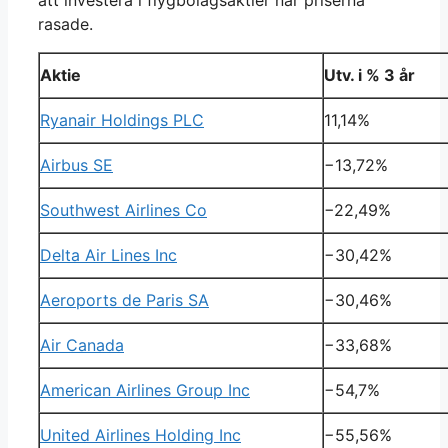
rasade.
Aktie
Utv. i % 3 år
Ryanair Holdings PLC
11,14%
Airbus SE
−13,72%
Southwest Airlines Co
−22,49%
Delta Air Lines Inc
−30,42%
Aeroports de Paris SA
−30,46%
Air Canada
−33,68%
American Airlines Group Inc
−54,7%
United Airlines Holding Inc
−55,56%