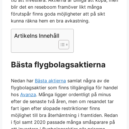
tid att investera. Aktierna är billiga att köpa, men
blir det en reseboom framöver likt många
förutspår finns goda möjligheter att på sikt
kunna räkna hem en bra avkastning.
Artikelns Innehåll
Bästa flygbolagsaktierna
Nedan har
Bästa aktierna
samlat några av de
flygbolagsaktier som finns tillgängliga för handel
hos
Avanza
. Många ligger ordentligt på minus
efter de senaste två åren, men om resandet tar
fart igen efter slopade restriktioner finns
möjlighet till bra återhämtning i framtiden. Redan
i fjol samt 2020 passade många småsparare på
att investera i flygbolagsaktier när priserna