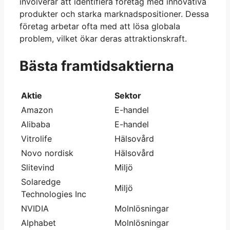
involverar att identifiera företag med innovativa
produkter och starka marknadspositioner. Dessa
företag arbetar ofta med att lösa globala
problem, vilket ökar deras attraktionskraft.
Bästa framtidsaktierna
Aktie
Sektor
Amazon
E-handel
Alibaba
E-handel
Vitrolife
Hälsovård
Novo nordisk
Hälsovård
Slitevind
Miljö
Solaredge
Miljö
Technologies Inc
NVIDIA
Molnlösningar
Alphabet
Molnlösningar