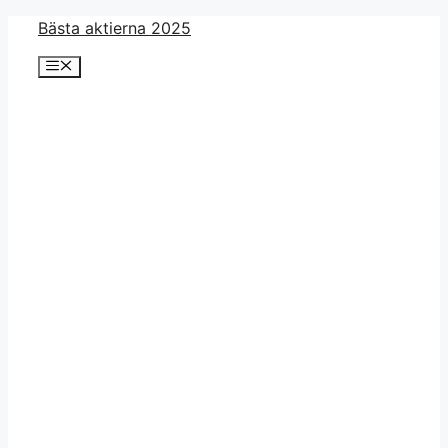
Skip
Bästa aktierna 2025
to
Menu
content