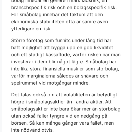
bolag innebär en generell marknadsrisk, en
branschspecifik risk och en bolagsspecifik risk.
För småbolag innebär det faktum att den
ekonomiska stabiliteten ofta är sämre även
ytterligare en risk.
Större företag som funnits under lång tid har
haft möjlighet att bygga upp en god likviditet
och ett stadigt kassaflöde, varför risken när man
investerar i dem blir något lägre. Småbolag har
inte lika stora finansiella muskler som storbolag,
varför marginalerna således är snävare och
spelrummet vid motgångar mindre.
Det talas också om att volatiliteten är betydligt
högre i småbolagsaktier än i andra aktier. Att
småbolagsaktier inte bara ökar mer än storbolag
utan också faller tyngre vid en nedgång på
börsen. Så kan många gånger vara fallet, men
inte nödvändigtvis.