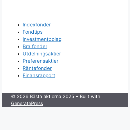
Indexfonder
Fondtips
Investmentbolag
Bra fonder
Utdelningsaktier
Preferensaktier
Räntefonder
Finansrapport
© 2026 Bästa aktierna 2025
• Built with
GeneratePress