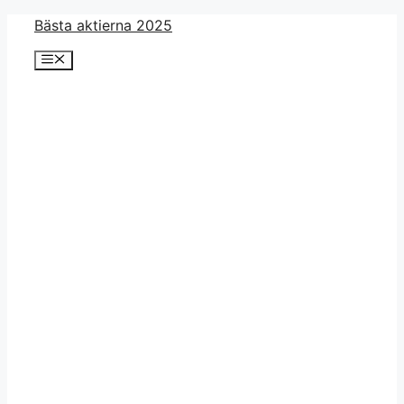
Skip
Bästa aktierna 2025
to
Menu
content