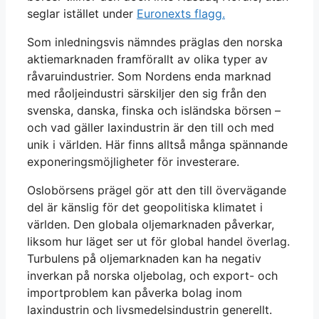
seglar istället under
Euronexts flagg.
Som inledningsvis nämndes präglas den norska
aktiemarknaden framförallt av olika typer av
råvaruindustrier. Som Nordens enda marknad
med råoljeindustri särskiljer den sig från den
svenska, danska, finska och isländska börsen –
och vad gäller laxindustrin är den till och med
unik i världen. Här finns alltså många spännande
exponeringsmöjligheter för investerare.
Oslobörsens prägel gör att den till övervägande
del är känslig för det geopolitiska klimatet i
världen. Den globala oljemarknaden påverkar,
liksom hur läget ser ut för global handel överlag.
Turbulens på oljemarknaden kan ha negativ
inverkan på norska oljebolag, och export- och
importproblem kan påverka bolag inom
laxindustrin och livsmedelsindustrin generellt.