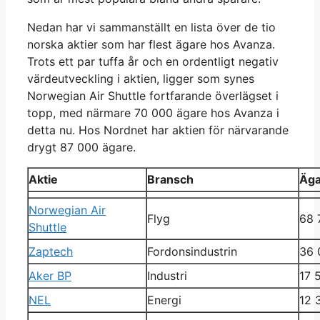
Nedan har vi sammanställt en lista över de tio
norska aktier som har flest ägare hos Avanza.
Trots ett par tuffa år och en ordentligt negativ
värdeutveckling i aktien, ligger som synes
Norwegian Air Shuttle fortfarande överlägset i
topp, med närmare 70 000 ägare hos Avanza i
detta nu. Hos Nordnet har aktien för närvarande
drygt 87 000 ägare.
Aktie
Bransch
Äga
Norwegian Air
Flyg
68 
Shuttle
Zaptech
Fordonsindustrin
36 
Aker BP
Industri
17 
NEL
Energi
12 