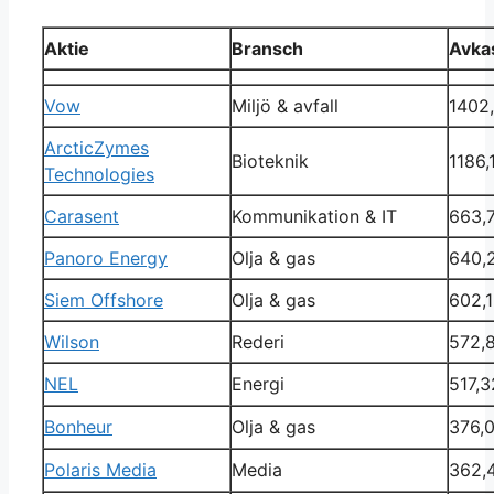
Aktie
Bransch
Avkas
Vow
Miljö & avfall
1402
ArcticZymes
Bioteknik
1186,
Technologies
Carasent
Kommunikation & IT
663,
Panoro Energy
Olja & gas
640,
Siem Offshore
Olja & gas
602,
Wilson
Rederi
572,
NEL
Energi
517,3
Bonheur
Olja & gas
376,
Polaris Media
Media
362,