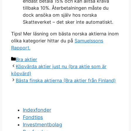
endast betala 15% och kan alltså kräva
tillbaka 10%. Återbetalningen måste du
dock ansöka om själv hos norska
Skatteverket – det sker inte automatiskt.
Tips! Mer läsning om bästa norska aktierna inom
olika kategorier hittar du på
Samuelssons
Rapport.
Categories
Bra aktier
Köpvärda aktier just nu (bra aktie som är
köpvärd)
Bästa finska aktierna (Bra aktier från Finland)
Indexfonder
Fondtips
Investmentbolag