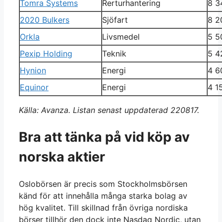
Tomra Systems
Rerturhantering
8 3
2020 Bulkers
Sjöfart
8 2
Orkla
Livsmedel
5 5
Pexip Holding
Teknik
5 4
Hynion
Energi
4 6
Equinor
Energi
4 1
Källa: Avanza. Listan senast uppdaterad 220817.
Bra att tänka på vid köp av
norska aktier
Oslobörsen är precis som Stockholmsbörsen
känd för att innehålla många starka bolag av
hög kvalitet. Till skillnad från övriga nordiska
börser tillhör den dock inte Nasdaq Nordic, utan