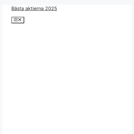
Skip
Bästa aktierna 2025
to
Menu
content