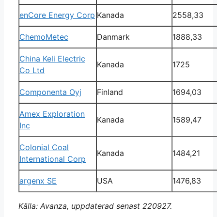
enCore Energy Corp
Kanada
2558,33
ChemoMetec
Danmark
1888,33
China Keli Electric
Kanada
1725
Co Ltd
Componenta Oyj
Finland
1694,03
Amex Exploration
Kanada
1589,47
Inc
Colonial Coal
Kanada
1484,21
International Corp
argenx SE
USA
1476,83
Källa: Avanza, uppdaterad senast 220927.