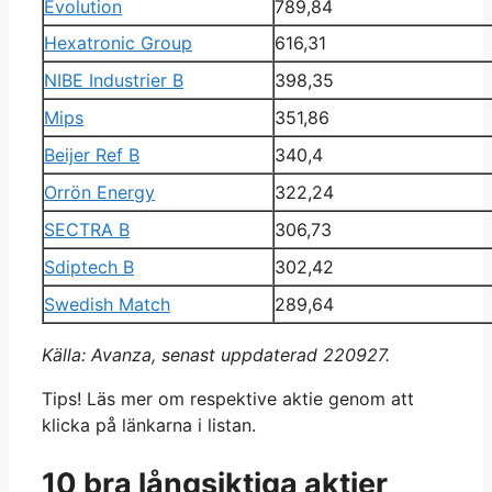
Evolution
789,84
Hexatronic Group
616,31
NIBE Industrier B
398,35
Mips
351,86
Beijer Ref B
340,4
Orrön Energy
322,24
SECTRA B
306,73
Sdiptech B
302,42
Swedish Match
289,64
Källa: Avanza, senast uppdaterad 220927.
Tips! Läs mer om respektive aktie genom att
klicka på länkarna i listan.
10 bra långsiktiga aktier