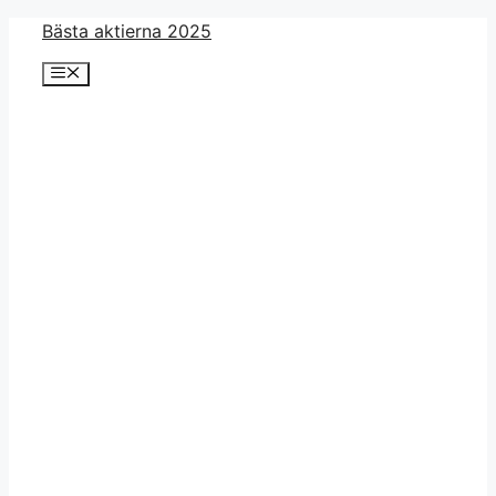
Skip
Bästa aktierna 2025
to
Menu
content