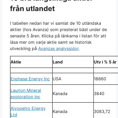
från utlandet
I tabellen nedan har vi samlat de 10 utländska
aktier (hos Avanza) som presterat bäst under de
senaste 5 åren. Klicka på länkarna i listan för att
läsa mer om varje aktie samt se historisk
utveckling på
Avanzas analyssidor
.
Aktie
Land
Utv i % 5 år
Enphase Energy Inc
USA
18860
Laurion Mineral
Kanada
3840
exploration Inc
Alvopetro Energy
Kanada
3083,72
Ltd